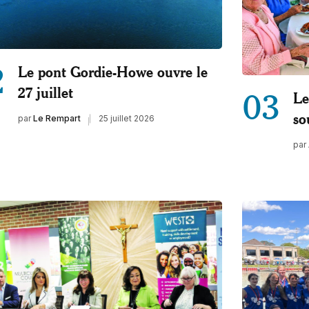
2
Le pont Gordie-Howe ouvre le
27 juillet
03
Le
so
par
Le Rempart
25 juillet 2026
par