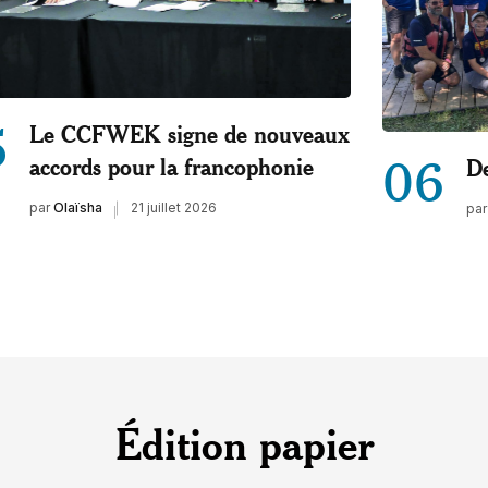
5
Le CCFWEK signe de nouveaux
06
accords pour la francophonie
De
par
Olaïsha
21 juillet 2026
par
Édition papier