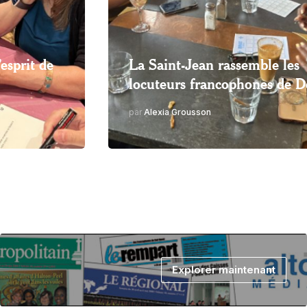
aint-Jean rassemble les
Miser sur 
teurs francophones de Détroit
aînés pour
xia Grousson
par
Olaïsha
Explorer maintenant