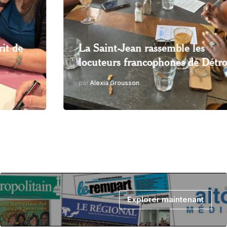
Jean rassemble les
Miser sur la p
 francophones de Détroit
aînés pour lut
ousson
par
Olaïsha
Explorer maintenant