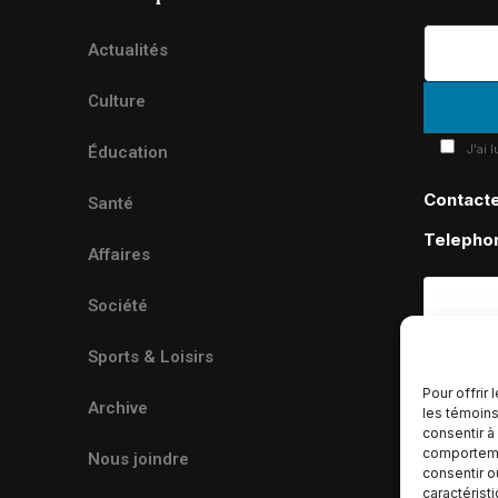
Actualités
Culture
J'ai 
Éducation
Contact
Santé
Telepho
Affaires
Société
Sports & Loisirs
Pour offrir
Archive
les témoins
consentir à
comportemen
Nous joindre
consentir o
caractérist