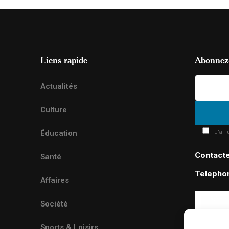
Liens rapide
Abonnez-
Actualités
Culture
J'ai 
Éducation
Contact
Santé
Telepho
Affaires
Société
Sports & Loisirs