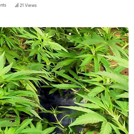
nts
21 Views