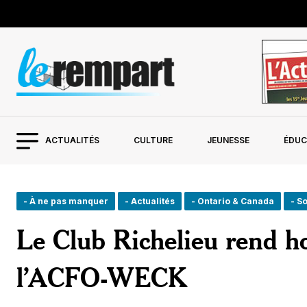
ACTUALITÉS
CULTURE
JEUNESSE
ÉDUC
- À ne pas manquer
- Actualités
- Ontario & Canada
- S
Le Club Richelieu rend h
l’ACFO-WECK