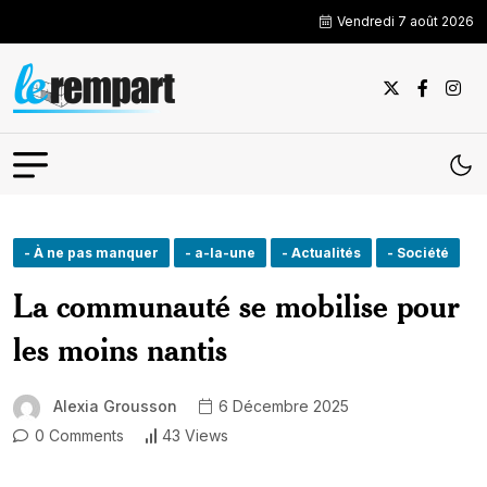
Vendredi 7 août 2026
- À ne pas manquer
- a-la-une
- Actualités
- Société
La communauté se mobilise pour
les moins nantis
Alexia Grousson
6 Décembre 2025
0 Comments
43 Views