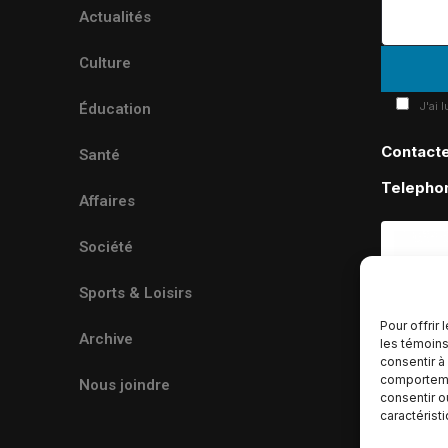
Actualités
Culture
J'ai 
Éducation
Contact
Santé
Telepho
Affaires
Société
Sports & Loisirs
Pour offrir
Archive
les témoins
consentir à
comportemen
Nous joindre
consentir o
caractérist