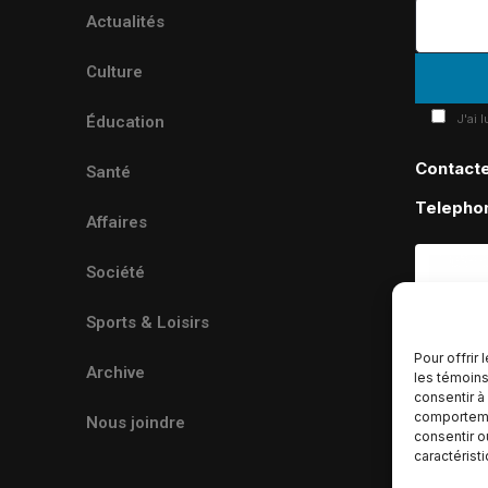
Actualités
Culture
J'ai 
Éducation
Contact
Santé
Telepho
Affaires
Société
Sports & Loisirs
Pour offrir
Archive
les témoins
consentir à
comportemen
Nous joindre
consentir o
caractérist