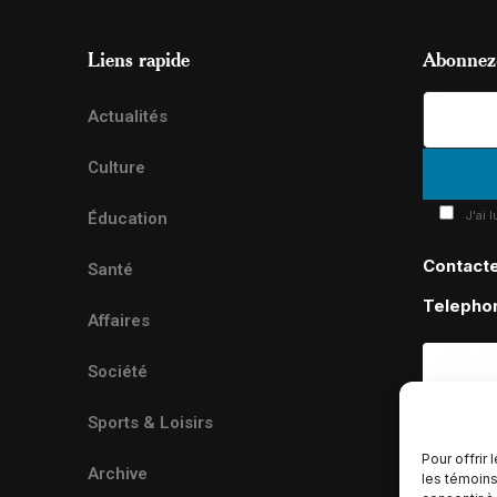
Liens rapide
Abonnez-
Actualités
Culture
J'ai 
Éducation
Contact
Santé
Telepho
Affaires
Société
Sports & Loisirs
Pour offrir
Archive
les témoins