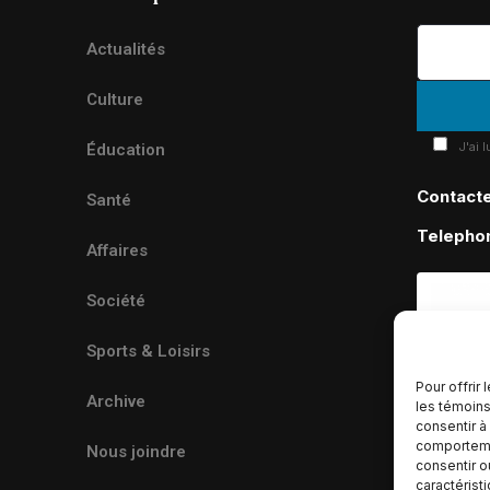
Actualités
Culture
J'ai 
Éducation
Contact
Santé
Telepho
Affaires
Société
Sports & Loisirs
Pour offrir
Archive
les témoins
consentir à
comportemen
Nous joindre
consentir o
caractérist