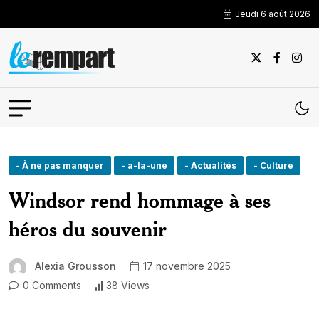
Jeudi 6 août 2026
- À ne pas manquer
- a-la-une
- Actualités
- Culture
Windsor rend hommage à ses
héros du souvenir
Alexia Grousson
17 novembre 2025
0 Comments
38 Views