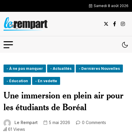
Samedi 8 août 2026
- À ne pas manquer
- Actualités
- Derniéres Nouvelles
- Éducation
- En vedette
Une immersion en plein air pour
les étudiants de Boréal
Le Rempart
5 mai 2026
0 Comments
61 Views