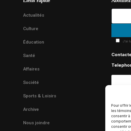
Actualités
Culture
J'ai 
Éducation
Contact
Santé
Telepho
Affaires
Société
Sports & Loisirs
Pour offrir
Archive
les témoins
consentir à
comportemen
Nous joindre
consentir o