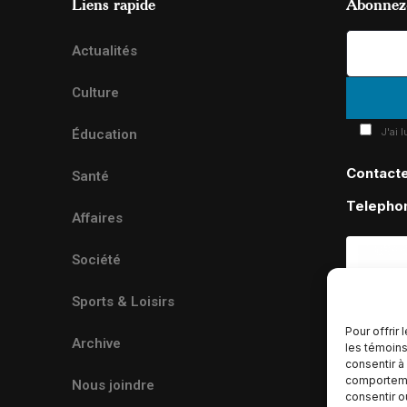
Liens rapide
Abonnez-
Actualités
Culture
J'ai 
Éducation
Contact
Santé
Telepho
Affaires
Société
Sports & Loisirs
Pour offrir
Archive
les témoins
consentir à
comportemen
Nous joindre
consentir o