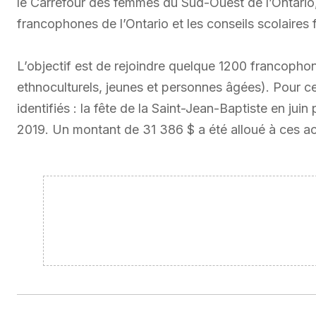
le Carrefour des femmes du Sud-Ouest de l’Ontario, 
francophones de l’Ontario et les conseils scolair
L’objectif est de rejoindre quelque 1200 francop
ethnoculturels, jeunes et personnes âgées). Pour c
identifiés : la fête de la Saint-Jean-Baptiste en ju
2019. Un montant de 31 386 $ a été alloué à ces act