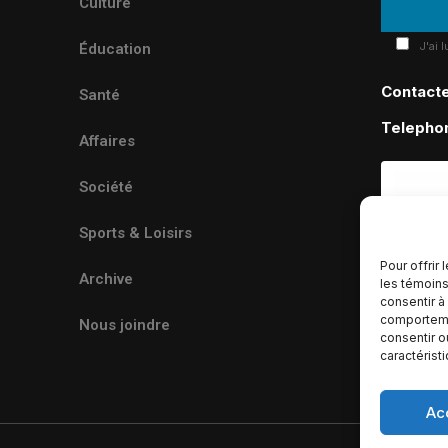
Culture
J'ai 
Éducation
Contact
Santé
Telepho
Affaires
Société
Sports & Loisirs
Pour offrir
Archive
les témoins
consentir à
comportemen
Nous joindre
consentir o
caractérist
Ac