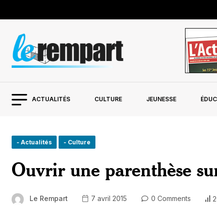
ACTUALITÉS
CULTURE
JEUNESSE
ÉDUC
- Actualités
- Culture
Ouvrir une parenthèse sur
Le Rempart
7 avril 2015
0 Comments
2