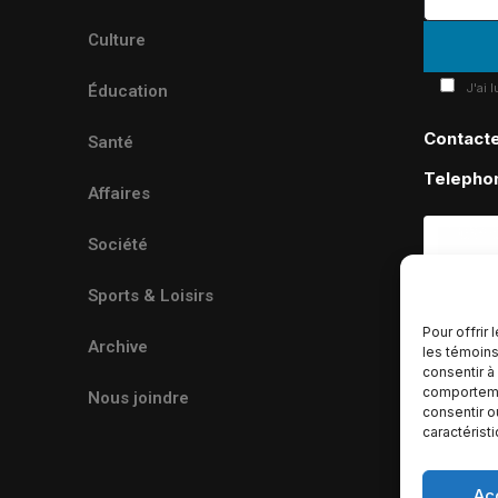
Culture
J'ai 
Éducation
Contact
Santé
Telepho
Affaires
Société
Sports & Loisirs
Pour offrir
Archive
les témoins
consentir à
comportemen
Nous joindre
consentir o
caractérist
Ac