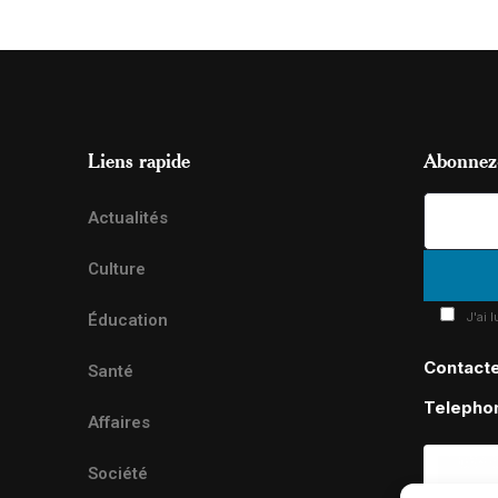
Liens rapide
Abonnez-
Actualités
Culture
J'ai 
Éducation
Contact
Santé
Telepho
Affaires
Société