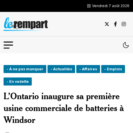
Vendredi 7 août 2026
- À ne pas manquer
- Actualités
- Affaires
- Emplois
- En vedette
L’Ontario inaugure sa première
usine commerciale de batteries à
Windsor