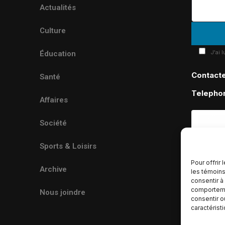
Actualités
Culture
J'ai 
Éducation
Contact
Santé
Telepho
Affaires
Société
Sports & Loisirs
Pour offrir
Archive
les témoins
consentir à
comportemen
Nous joindre
consentir o
caractérist