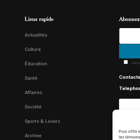
Liens rapide
Abonnez-
Actualités
Culture
J'ai 
Éducation
Contact
Santé
Telepho
Affaires
Société
Sports & Loisirs
Pour offrir
Archive
les témoins