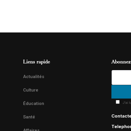
Liens rapide
Abonnez-
Actualités
Culture
J'ai 
Éducation
Contact
Santé
Telepho
Affaires