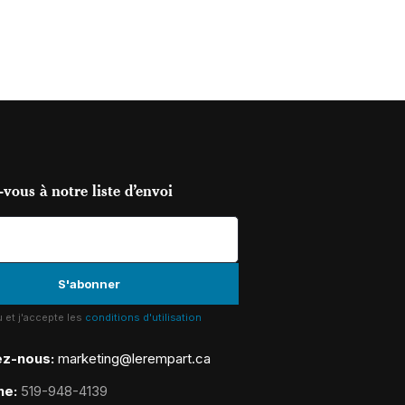
vous à notre liste d’envoi
lu et j'accepte les
conditions d'utilisation
ez-nous:
marketing@lerempart.ca
ne:
519-948-4139