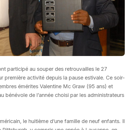
t participé au souper des retrouvailles le 27
 première activité depuis la pause estivale. Ce soir-
 membres émérites Valentine Mc Graw (95 ans) et
u bénévole de l’année choisi par les administrateurs
ricain, le huitième d’une famille de neuf enfants. Il
 à Pittsburgh, y compris une année à Lausanne, en