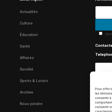
Actualités
Culture
J'ai 
Éducation
Contact
Santé
Telepho
Affaires
Société
Sports & Loisirs
Pour offrir
Archive
les témoins
consentir à
comportemen
Nous joindre
consentir o
caractérist