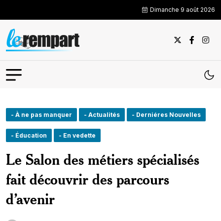
Dimanche 9 août 2026
- À ne pas manquer
- Actualités
- Derniéres Nouvelles
- Éducation
- En vedette
Le Salon des métiers spécialisés
fait découvrir des parcours
d’avenir