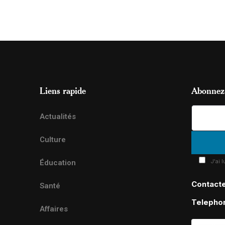
Liens rapide
Abonnez-
Actualités
Culture
J'ai 
Éducation
Contact
Santé
Telepho
Affaires