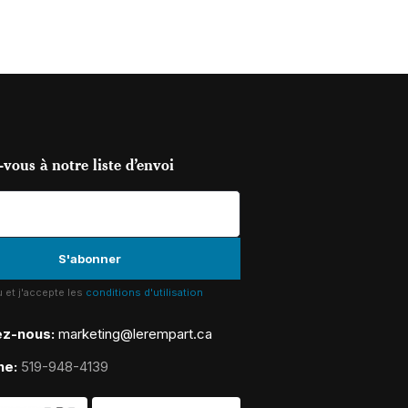
vous à notre liste d’envoi
lu et j'accepte les
conditions d'utilisation
ez-nous:
marketing@lerempart.ca
ne:
519-948-4139