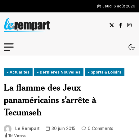
Jeudi 6 août 2026
- Actualités
- Derniéres Nouvelles
- Sports & Loisirs
La flamme des Jeux
panaméricains s’arrête à
Tecumseh
Le Rempart
30 juin 2015
0 Comments
19 Views