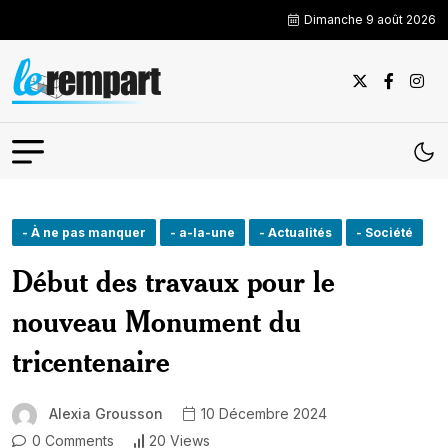
Dimanche 9 août 2026
- À ne pas manquer
- a-la-une
- Actualités
- Société
Début des travaux pour le
nouveau Monument du
tricentenaire
Alexia Grousson
10 Décembre 2024
0 Comments
20 Views