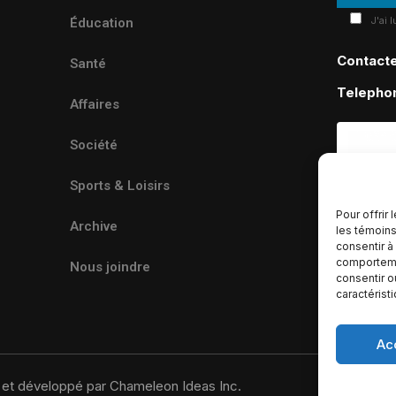
J'ai 
Éducation
Contact
Santé
Telepho
Affaires
Société
Sports & Loisirs
Pour offrir
Archive
les témoins
consentir à
comportemen
Nous joindre
consentir o
caractérist
Ac
u et développé par Chameleon Ideas Inc.