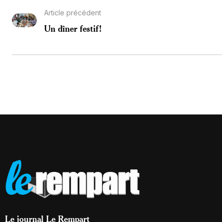
Article précédent
Un dîner festif!
Le journal Le Rempart