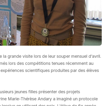
a grande visite lors de leur souper mensuel d’avril.
primés lors des compétitions tenues récemment au
s expériences scientifiques produites par des élèves
usieurs jeunes filles présenter des projets
rine Marie-Thérèse Andary a imaginé un protocole
lessive en utilisant des noix. L’élève de 6e année