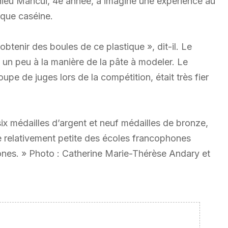
hieu Mancui, 4e année, a imaginé une expérience au
tique caséine.
 obtenir des boules de ce plastique », dit-il. Le
 un peu à la manière de la pâte à modeler. Le
pe de juges lors de la compétition, était très fier
six médailles d’argent et neuf médailles de bronze,
le relativement petite des écoles francophones
nes. » Photo : Catherine Marie-Thérèse Andary et