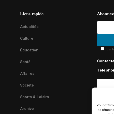
Liens rapide
Abonnez-
Actualités
Culture
J'ai 
Éducation
Contact
Santé
Telepho
Affaires
Société
Sports & Loisirs
Pour offrir
Archive
les témoins