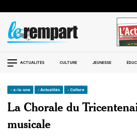
ACTUALITÉS
CULTURE
JEUNESSE
ÉDUC
- a-la-une
- Actualités
- Culture
La Chorale du Tricentenai
musicale