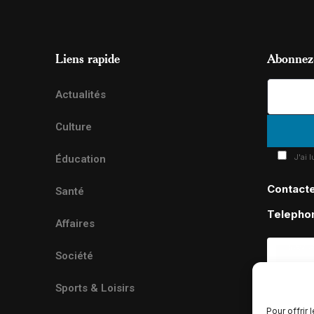
Liens rapide
Abonnez-
Actualités
Culture
J'ai 
Éducation
Contact
Santé
Telepho
Affaires
Société
Sports & Loisirs
Pour offrir