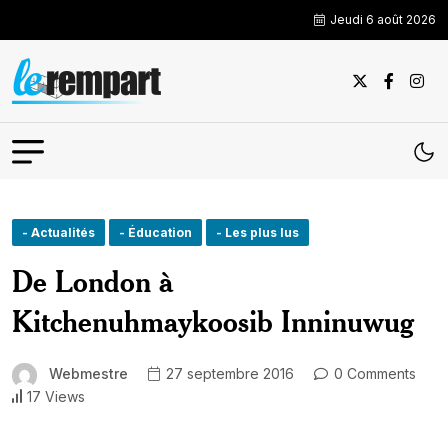
Jeudi 6 août 2026
- Actualités
- Éducation
- Les plus lus
De London à
Kitchenuhmaykoosib Inninuwug
Webmestre
27 septembre 2016
0 Comments
17 Views