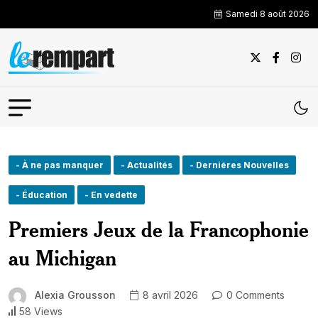
Samedi 8 août 2026
- À ne pas manquer
- Actualités
- Derniéres Nouvelles
- Éducation
- En vedette
Premiers Jeux de la Francophonie
au Michigan
Alexia Grousson
8 avril 2026
0 Comments
58 Views