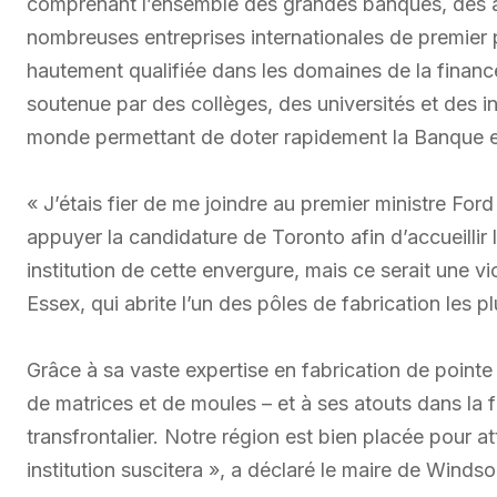
comprenant l’ensemble des grandes banques, des ag
nombreuses entreprises internationales de premier 
hautement qualifiée dans les domaines de la finance
soutenue par des collèges, des universités et des in
monde permettant de doter rapidement la Banque en
« J’étais fier de me joindre au premier ministre For
appuyer la candidature de Toronto afin d’accueilli
institution de cette envergure, mais ce serait une v
Essex, qui abrite l’un des pôles de fabrication les
Grâce à sa vaste expertise en fabrication de pointe
de matrices et de moules – et à ses atouts dans la
transfrontalier. Notre région est bien placée pour at
institution suscitera », a déclaré le maire de Winds