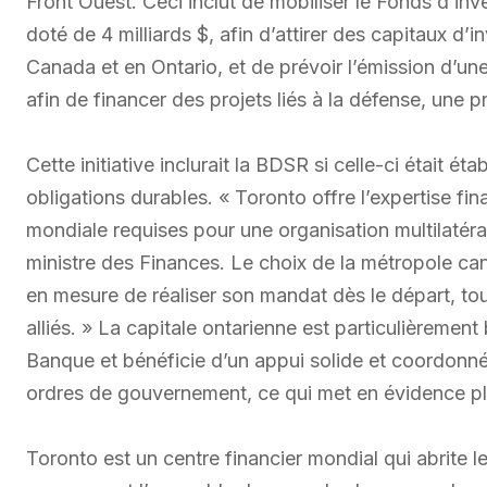
Front Ouest. Ceci inclut de mobiliser le Fonds d’inv
doté de 4 milliards $, afin d’attirer des capitaux d’
Canada et en Ontario, et de prévoir l’émission d’une
afin de financer des projets liés à la défense, une
Cette initiative inclurait la BDSR si celle-ci était ét
obligations durables. « Toronto offre l’expertise fina
mondiale requises pour une organisation multilatér
ministre des Finances. Le choix de la métropole ca
en mesure de réaliser son mandat dès le départ, to
alliés. » La capitale ontarienne est particulièrement 
Banque et bénéficie d’un appui solide et coordonn
ordres de gouvernement, ce qui met en évidence pl
Toronto est un centre financier mondial qui abrite l