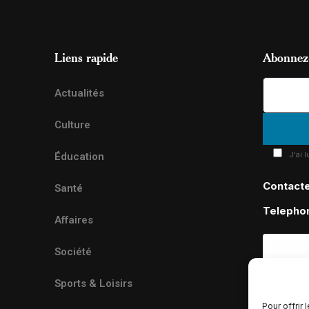
Liens rapide
Abonnez-
Actualités
Culture
J'ai 
Éducation
Contact
Santé
Telepho
Affaires
Société
Sports & Loisirs
Pour offrir