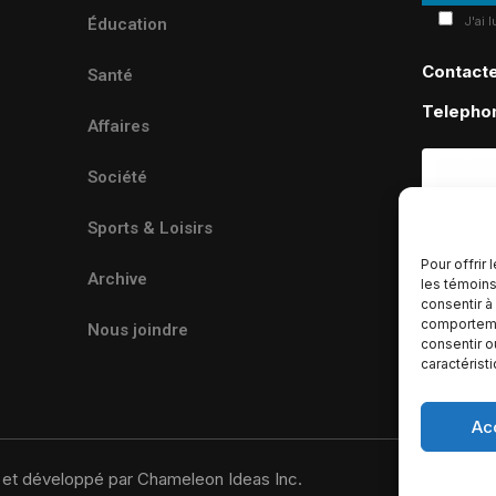
J'ai 
Éducation
Contact
Santé
Telepho
Affaires
Société
Sports & Loisirs
Pour offrir
Archive
les témoins
consentir à
comportemen
Nous joindre
consentir o
caractérist
Ac
u et développé par Chameleon Ideas Inc.