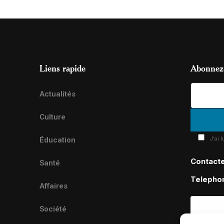
Liens rapide
Abonnez-
Actualités
Culture
J'ai 
Éducation
Contact
Santé
Telepho
Affaires
Société