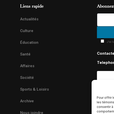
Liens rapide
Abonnez-
Actualités
Culture
J'ai 
Éducation
Contact
Santé
Telepho
Affaires
Société
Sports & Loisirs
Pour offrir
Archive
les témoins
consentir à
comportemen
Nous joindre