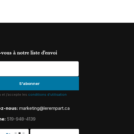
vous à notre liste d’envoi
lu et j'accepte les
conditions d'utilisation
ez-nous:
marketing@lerempart.ca
ne:
519-948-4139