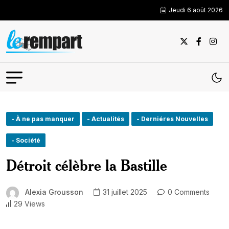
Jeudi 6 août 2026
- À ne pas manquer
- Actualités
- Derniéres Nouvelles
- Société
Détroit célèbre la Bastille
Alexia Grousson
31 juillet 2025
0 Comments
29 Views