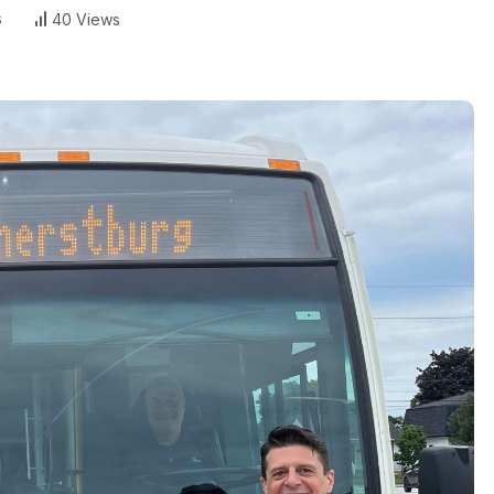
s
40 Views