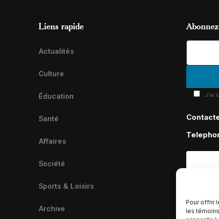
Liens rapide
Abonnez-
Actualités
Culture
J'ai 
Éducation
Contact
Santé
Telepho
Affaires
Société
Sports & Loisirs
Pour offrir
Archive
les témoins