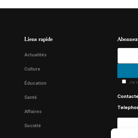
Liens rapide
Abonnez-
Actualités
Culture
J'ai 
Éducation
Contact
Santé
Telepho
Affaires
Société