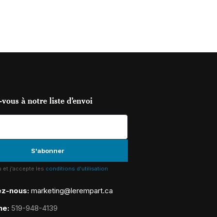
vous à notre liste d’envoi
lu et j'accepte les
conditions d'utilisation
ez-nous:
marketing@lerempart.ca
ne:
519-948-4139