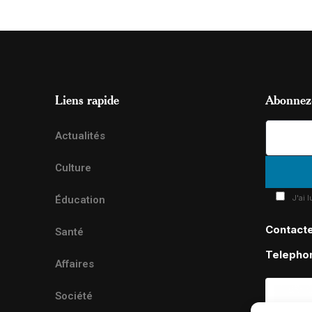
Liens rapide
Abonnez-
Actualités
Culture
J'ai 
Éducation
Contact
Santé
Telepho
Affaires
Société