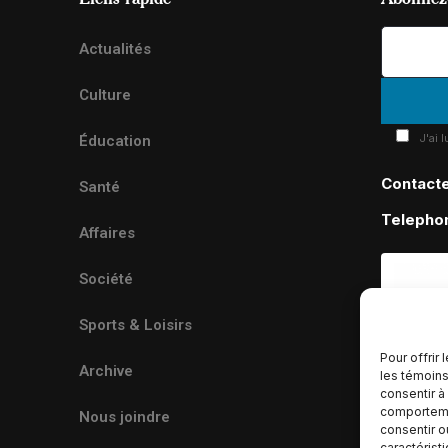
Actualités
Culture
J'ai 
Éducation
Contact
Santé
Telepho
Affaires
Société
Sports & Loisirs
Pour offrir
Archive
les témoins
consentir à
comportemen
Nous joindre
consentir o
caractérist