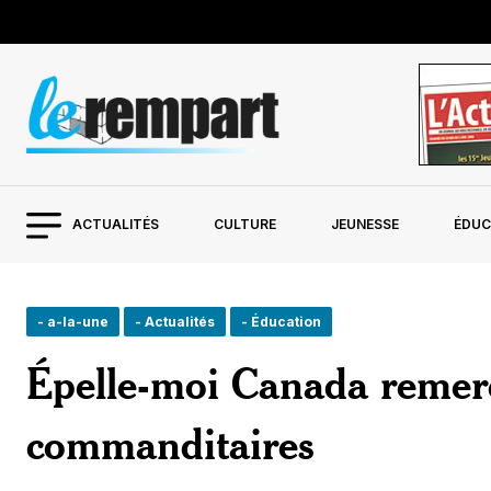
ACTUALITÉS
CULTURE
JEUNESSE
ÉDUC
- a-la-une
- Actualités
- Éducation
Épelle-moi Canada remerci
commanditaires