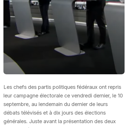
Les chefs des partis politiques fédéraux ont repris
leur campagne électorale ce vendredi dernier, le 10
septembre, au lendemain du dernier de leurs
débats télévisés et à dix jours des élections
générales. Juste avant la présentation des deux