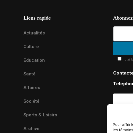
Liens rapide
Abonnez-
Actualités
Culture
J'ai 
Éducation
Contact
Santé
Telepho
Affaires
Société
Sports & Loisirs
Pour offrir
Archive
les témoins