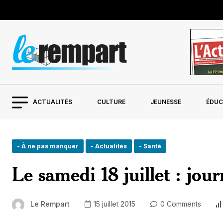
ACTUALITÉS
CULTURE
JEUNESSE
ÉDUC
- À ne pas manquer
- Actualités
- Santé
Le samedi 18 juillet : jo
Le Rempart
15 juillet 2015
0 Comments