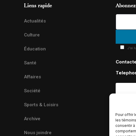
Liens rapide
Abonnez-
Actualités
Culture
J'ai 
Éducation
Contact
Santé
Telepho
Affaires
Société
Sports & Loisirs
Pour offrir
Archive
les témoins
consentir à
comportemen
Nous joindre