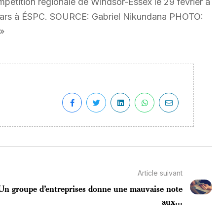
pétition régionale de Windsor-Essex le 29 février à
 r mars à ÉSPC. SOURCE: Gabriel Nikundana PHOTO:
 »
Article suivant
Un groupe d’entreprises donne une mauvaise note
aux...