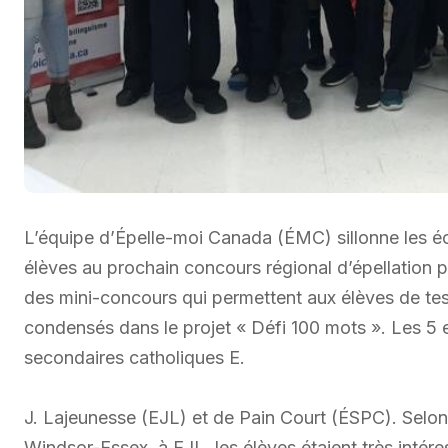
L’équipe d’Épelle-moi Canada (ÉMC) sillonne les éc
élèves au prochain concours régional d’épellation 
des mini-concours qui permettent aux élèves de te
condensés dans le projet « Défi 100 mots ». Les 5 e
secondaires catholiques E.
J. Lajeunesse (EJL) et de Pain Court (ÉSPC). Selo
Windsor-Essex, à EJL, les élèves étaient très intére