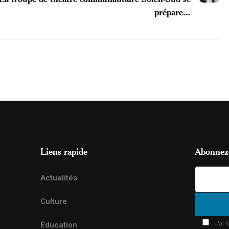
prépare...
Liens rapide
Abonnez-
Actualités
Culture
J'ai 
Éducation