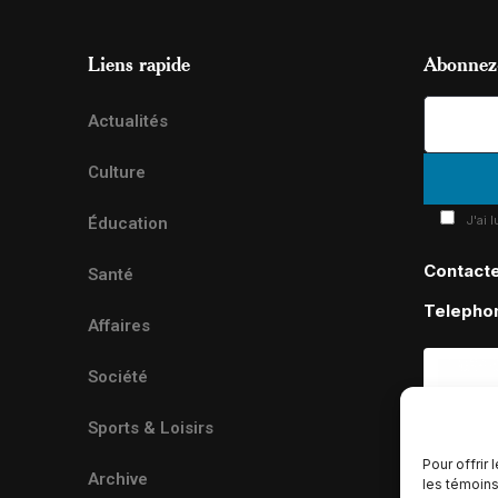
Liens rapide
Abonnez-
Actualités
Culture
J'ai 
Éducation
Contact
Santé
Telepho
Affaires
Société
Sports & Loisirs
Pour offrir
Archive
les témoins